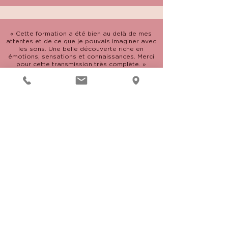
«
Cette formation a été bien au delà de mes
attentes et de ce que je pouvais imaginer avec
les sons. Une belle découverte riche en
émotions, sensations et connaissances. Merci
pour cette transmission très complète.
»
Virginie T.
Une formation très bien organisée et très
bien orchestrée. Une véritable découverte.
Nous avons bénéficié des techniques
proposées pendant la formation. 2 jours
riches en apprentissage mais également de
bien être. Un grand merci à Alizé pour cette
formation.
Amandine L.
«
Merci pour ta gentillesse et de ton