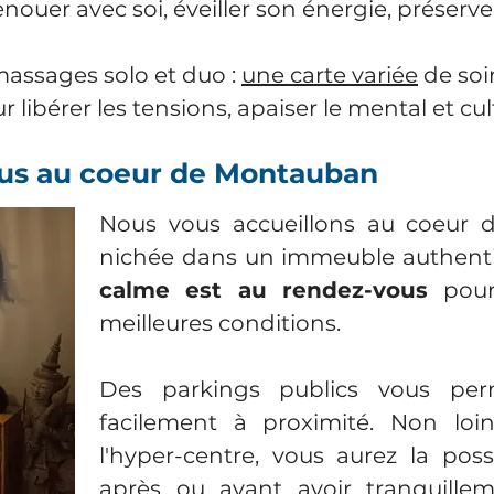
enouer avec soi, éveiller son énergie, préserv
assages solo et duo :
une carte variée
de soi
libérer les tensions, apaiser le mental et culti
us au coeur de Montauban
Nous vous accueillons au coeur d
nichée dans un immeuble authent
calme est au rendez-vous
pour 
meilleures conditions.
Des parkings publics vous per
facilement à proximité. Non lo
l'hyper-centre, vous aurez la poss
après ou avant avoir tranquillem