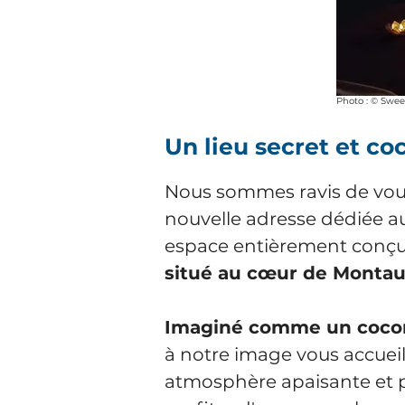
Photo : © Swe
Un lieu secret et c
Nous sommes ravis de vous
nouvelle adresse dédiée a
espace entièrement conçu p
situé au cœur de Monta
Imaginé comme un cocon
à notre image vous accuei
atmosphère apaisante et p