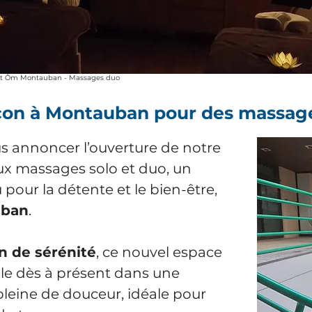
et Ôm Montauban - Massages duo
ocon à Montauban pour des massag
 annoncer l’ouverture de notre
ux massages solo et duo, un
our la détente et le bien-être,
uban
.
 de sérénité
, ce nouvel espace
lle dès à présent dans une
leine de douceur, idéale pour