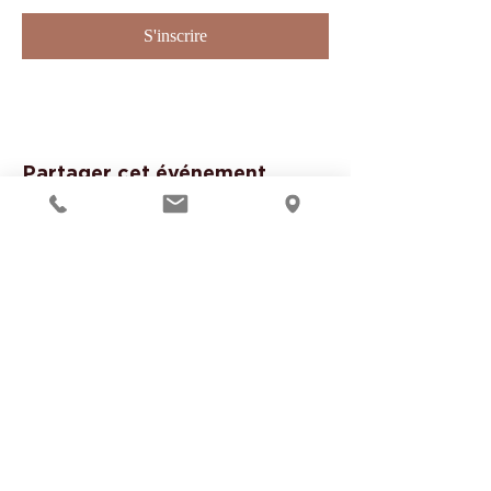
S'inscrire
Partager cet événement
Suivre notre actualité
S'inscrire à la Newsletter
Website in English
NOS ACTIVITÉS À MONTAUBAN
Massages