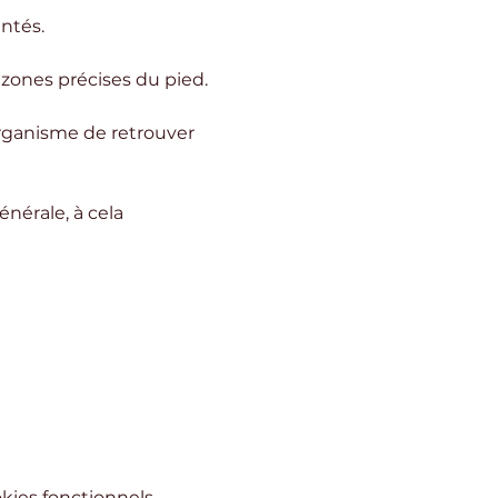
entés.
 zones précises du pied. 
organisme de retrouver 
nérale, à cela 
ies fonctionnels.