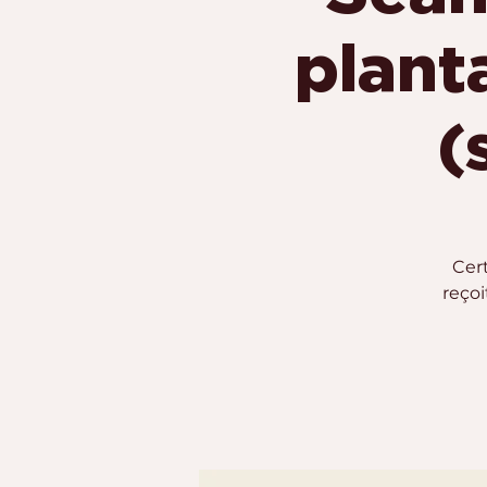
plant
(
Cert
reçoi