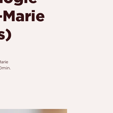
-Marie
s)
Marie
90min.