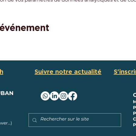
 événement
sh
Suivre notre actualité
S'inscr
UBAN
M
P
P
C
er...)
P