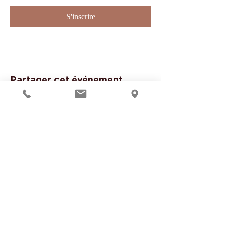
S'inscrire
Partager cet événement
Suivre notre actualité
S'inscrire à la Newsletter
Website in English
NOS ACTIVITÉS À MONTAUBAN
Massages