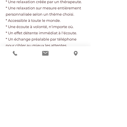
* Une relaxation créée par un thérapeute.
* Une relaxation sur mesure entièrement
personnalisée selon un thème choisi.
* Accessible à toute le monde.
* Une écoute à volonté, n'importe où.
* Un effet détente immédiat à l'écoute
.
* Un échange préalable par téléphone
pour cibler au mieux les attentes.
Article
Article Suivant
Précédent
Suivre notre actualité
S'inscrire à la Newsletter
Website in English
NOS ACTIVITÉS À MONTAUBAN
Massages