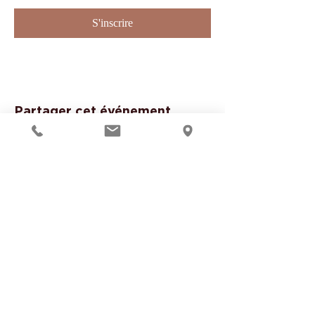
S'inscrire
Partager cet événement
Suivre notre actualité
S'inscrire à la Newsletter
Website in English
NOS ACTIVITÉS À MONTAUBAN
Massages